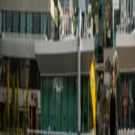
найденный рейс из Лондона в Берлин?
Самый дешевый
найденный рейс из Лондона в Берлин на 2026-08-14
выполняется авиакомпанией Ryanair.
Какие основные аэропорты обслуживают Берлин?
Берлин обслуживается следующими аэропортами:
Schoenefeld (SXF), Tegel (TXL). Вы также можете
использовать код города BER для поиска рейсов во
все аэропорты района.
На какую дату был найден самый дешевый рейс из
Лондона в Берлин?
Самое дешевое предложение на
рейс из Лондона в Берлин за 229 EUR было найдено на
дату вылета 2026-08-14.
В какой стране находится Берлин?
Берлин находится в
стране Германия.
Наша миссия — расширять возможности современных
путешественников, предлагая удобный опыт, который
обогащает каждую поездку.
О нас
Контакты